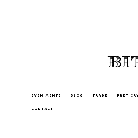
BITCOIN ROMANIA
CUMPARA SI VINDE BITCOIN
EVENIMENTE
BLOG
TRADE
PRET CR
CONTACT