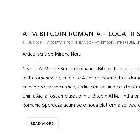
ATM BITCOIN ROMANIA – LOCATII S
,
,
,
,
21 IULIE 2014
ACCEPTA BITCOIN
BANCOMAT
BITCOIN
ETHEREUM
LI
Articol scris de Mirona Noru
Crypto ATM-urile Bitcoin Romania Bitcoin Romania est
piata romaneasca, cu peste 4 ani de experienta in dom
cu numeroase sedii fizice, sediul central fiind cel din Str
Unirii). Aici a fost amplasat primul Bitcoin ATM, fiind si 
Romania opereaza acum pe o noua platforma software.
READ MORE