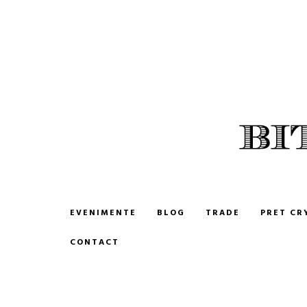
BITCOIN ROMANIA
CUMPARA SI VINDE BITCOIN
EVENIMENTE
BLOG
TRADE
PRET CR
CONTACT