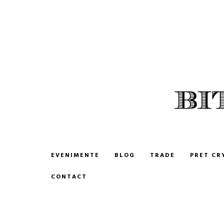
BITCOIN ROMANIA
CUMPARA SI VINDE BITCOIN
EVENIMENTE
BLOG
TRADE
PRET CR
CONTACT