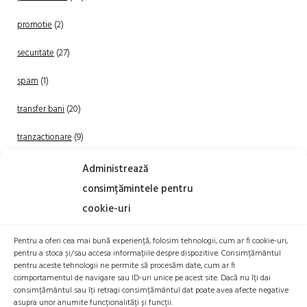
promotie
(2)
securitate
(27)
spam
(1)
transfer bani
(20)
tranzactionare
(9)
Uncategorized
(20)
Administrează
consimțămintele pentru
cookie-uri
Pentru a oferi cea mai bună experiență, folosim tehnologii, cum ar fi cookie-uri,
pentru a stoca și/sau accesa informațiile despre dispozitive. Consimțământul
pentru aceste tehnologii ne permite să procesăm date, cum ar fi
comportamentul de navigare sau ID-uri unice pe acest site. Dacă nu îți dai
TRANZACTIONEAZA
consimțământul sau îți retragi consimțământul dat poate avea afecte negative
asupra unor anumite funcționalități și funcții.