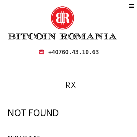
BITCOIN ROMANIA
CUMPARA SI VINDE BITCOIN IN
+40760.43.10.63
ROMANIA
TRX
NOT FOUND