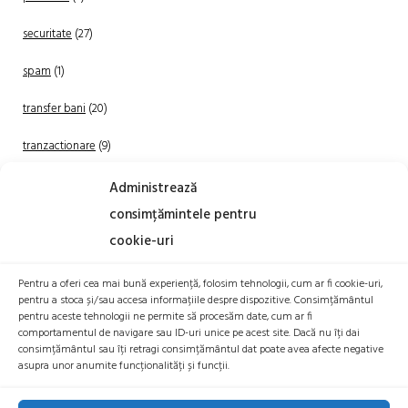
securitate
(27)
spam
(1)
transfer bani
(20)
tranzactionare
(9)
Uncategorized
(20)
Administrează
consimțămintele pentru
cookie-uri
Pentru a oferi cea mai bună experiență, folosim tehnologii, cum ar fi cookie-uri,
pentru a stoca și/sau accesa informațiile despre dispozitive. Consimțământul
pentru aceste tehnologii ne permite să procesăm date, cum ar fi
comportamentul de navigare sau ID-uri unice pe acest site. Dacă nu îți dai
TRANZACTIONEAZA
consimțământul sau îți retragi consimțământul dat poate avea afecte negative
asupra unor anumite funcționalități și funcții.