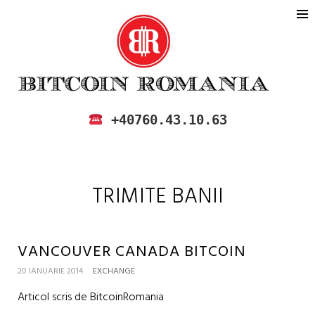
BITCOIN ROMANIA
CUMPARA SI VINDE BITCOIN IN
+40760.43.10.63
ROMANIA
TRIMITE BANII
VANCOUVER CANADA BITCOIN
20 IANUARIE 2014
EXCHANGE
Articol scris de BitcoinRomania