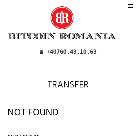
BITCOIN ROMANIA
CUMPARA SI VINDE BITCOIN IN
☎️ +40760.43.10.63
ROMANIA
TRANSFER
NOT FOUND