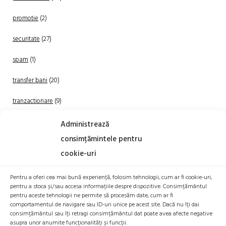
promotie
(2)
securitate
(27)
spam
(1)
transfer bani
(20)
tranzactionare
(9)
Uncategorized
(20)
Administrează
consimțămintele pentru
cookie-uri
Pentru a oferi cea mai bună experiență, folosim tehnologii, cum ar fi cookie-uri,
pentru a stoca și/sau accesa informațiile despre dispozitive. Consimțământul
pentru aceste tehnologii ne permite să procesăm date, cum ar fi
comportamentul de navigare sau ID-uri unice pe acest site. Dacă nu îți dai
TRANZACTIONEAZA
consimțământul sau îți retragi consimțământul dat poate avea afecte negative
asupra unor anumite funcționalități și funcții.