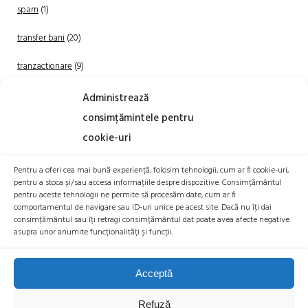
spam
(1)
transfer bani
(20)
tranzactionare
(9)
Uncategorized
(20)
Administrează
consimțămintele pentru
cookie-uri
Pentru a oferi cea mai bună experiență, folosim tehnologii, cum ar fi cookie-uri,
pentru a stoca și/sau accesa informațiile despre dispozitive. Consimțământul
pentru aceste tehnologii ne permite să procesăm date, cum ar fi
comportamentul de navigare sau ID-uri unice pe acest site. Dacă nu îți dai
TRANZACTIONEAZA
consimțământul sau îți retragi consimțământul dat poate avea afecte negative
asupra unor anumite funcționalități și funcții.
Acceptă
Refuză