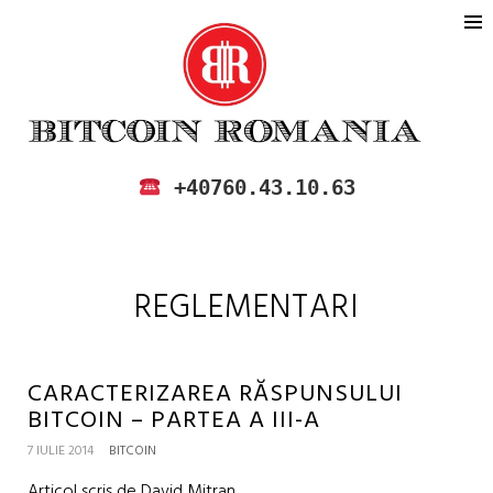
BITCOIN ROMANIA
CUMPARA SI VINDE BITCOIN IN
+40760.43.10.63
ROMANIA
REGLEMENTARI
CARACTERIZAREA RĂSPUNSULUI
BITCOIN – PARTEA A III-A
7 IULIE 2014
BITCOIN
Articol scris de David Mitran