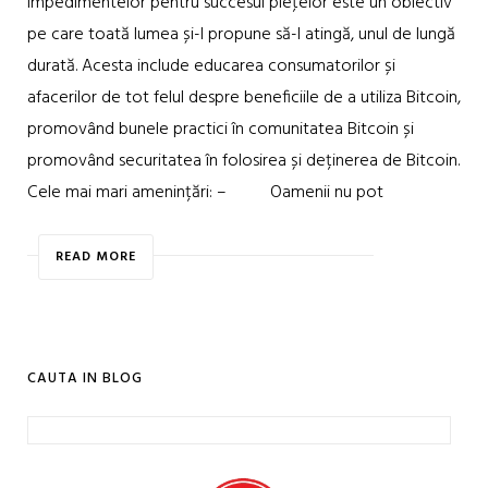
impedimentelor pentru succesul pieţelor este un obiectiv
pe care toată lumea și-l propune să-l atingă, unul de lungă
durată. Acesta include educarea consumatorilor și
afacerilor de tot felul despre beneficiile de a utiliza Bitcoin,
promovând bunele practici în comunitatea Bitcoin și
promovând securitatea în folosirea și deținerea de Bitcoin.
Cele mai mari amenințări: – Oamenii nu pot
READ MORE
CAUTA IN BLOG
Caută
după: