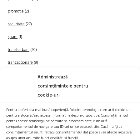
promotie
(2)
securitate
(27)
spam
(1)
transfer bani
(20)
tranzactionare
(9)
Uncategorized
(20)
Administrează
consimțămintele pentru
cookie-uri
Pentru a oferi cea mai bună experiență, folosim tehnologii, cum ar fi cookie-uri,
pentru a stoca și/sau accesa informațiile despre dispozitive. Consimțământul
pentru aceste tehnologii ne permite să procesăm date, cum ar fi
comportamentul de navigare sau ID-uri unice pe acest site. Dacă nu îți dai
TRANZACTIONEAZA
consimțământul sau îți retragi consimțământul dat poate avea afecte negative
asupra unor anumite funcționalități și funcții.