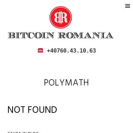
BITCOIN ROMANIA
CUMPARA SI VINDE BITCOIN IN
+40760.43.10.63
ROMANIA
POLYMATH
NOT FOUND