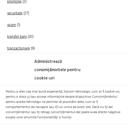
promotie
(2)
securitate
(27)
spam
(1)
transfer bani
(20)
tranzactionare
(9)
Uncategorized
(20)
Administrează
consimțămintele pentru
cookie-uri
Pentru a oferi cea mai bună experiență, folosim tehnologii, cum ar fi cookie-uri,
pentru a stoca și/sau accesa informațiile despre dispozitive. Consimțământul
pentru aceste tehnologii ne permite să procesăm date, cum ar fi
comportamentul de navigare sau ID-uri unice pe acest site. Dacă nu îți dai
TRANZACTIONEAZA
consimțământul sau îți retragi consimțământul dat poate avea afecte negative
asupra unor anumite funcționalități și funcții.