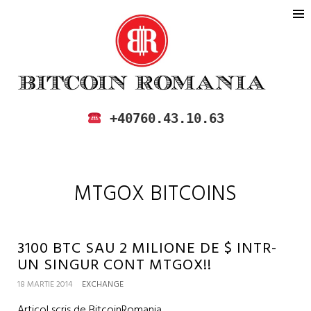
BITCOIN ROMANIA
CUMPARA SI VINDE BITCOIN IN
+40760.43.10.63
ROMANIA
MTGOX BITCOINS
3100 BTC SAU 2 MILIONE DE $ INTR-
UN SINGUR CONT MTGOX!!
18 MARTIE 2014
EXCHANGE
Articol scris de BitcoinRomania