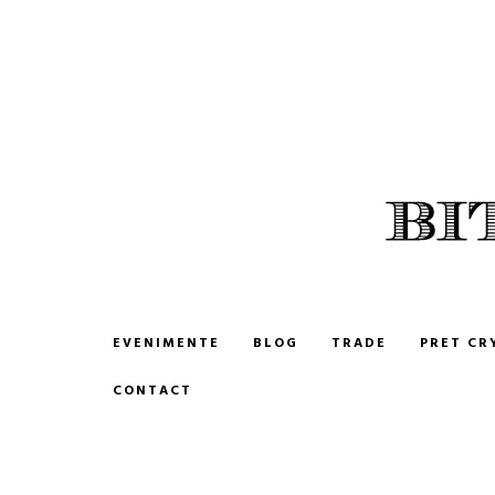
BITCOIN ROMANIA
CUMPARA SI VINDE BITCOIN
EVENIMENTE
BLOG
TRADE
PRET CR
CONTACT