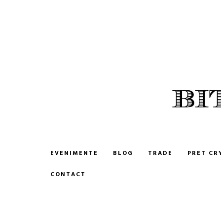
BITCOIN ROMANIA
CUMPARA SI VINDE BITCOIN
EVENIMENTE
BLOG
TRADE
PRET CR
CONTACT