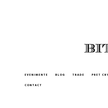
BITCOIN ROMANIA
CUMPARA SI VINDE BITCOIN
EVENIMENTE
BLOG
TRADE
PRET CR
CONTACT