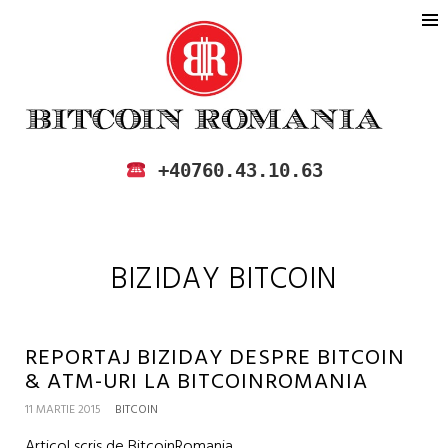
BITCOIN ROMANIA
CUMPARA SI VINDE BITCOIN IN
+40760.43.10.63
ROMANIA
BIZIDAY BITCOIN
REPORTAJ BIZIDAY DESPRE BITCOIN
& ATM-URI LA BITCOINROMANIA
11 MARTIE 2015
BITCOIN
Articol scris de BitcoinRomania