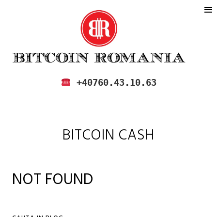
BITCOIN ROMANIA
CUMPARA SI VINDE BITCOIN IN
+40760.43.10.63
ROMANIA
BITCOIN CASH
NOT FOUND