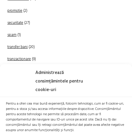
promotie
(2)
securitate
(27)
spam
(1)
transfer bani
(20)
tranzactionare
(9)
Uncategorized
(20)
Administrează
consimțămintele pentru
cookie-uri
Pentru a oferi cea mai bună experiență, folosim tehnologii, cum ar fi cookie-uri,
pentru a stoca și/sau accesa informațiile despre dispozitive. Consimțământul
pentru aceste tehnologii ne permite să procesăm date, cum ar fi
comportamentul de navigare sau ID-uri unice pe acest site. Dacă nu îți dai
TRANZACTIONEAZA
consimțământul sau îți retragi consimțământul dat poate avea afecte negative
asupra unor anumite funcționalități și funcții.