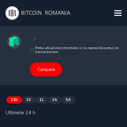
Pretul afisat este informativ si nu reprezinta pretul de
tranzactionare.
Cumpara
24h
1S
1L
1A
5A
Ultimele 24 h