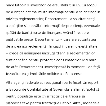
mare Bitcoin și investitori ce erau stabiliți în US. Cu scopul
de a obține cât mai multe informații pentru a se decinde în
privința reglementărilor, Departamentul a solicitat citații
ale părţilor să dezvăluie informații despre clienți, eventuale
spălări de bani și surse de finanțare. Având în vedere
publicațiile presei, Departamentul – care are autoritatea
de a crea noi reglementări în cazul în care nu există altele
– crede că adăugarea unor „gardieni” ai reglementărilor
sunt benefice pentru protecția consumatorilor. Mai mult
de atât, Departamentul investighează în momentul de față
fezabilitatea și implicările politice ale BitLicense.
Alte agenții federale au reacționat foarte încet. Un report
al Biroului de Contabilitate al Guvernului a afirmat faptul că
pentru populație este chiar faptul că ei trebuie să
plătească taxe pentru tranzacțiile Bitcoin. Altfel, monedele