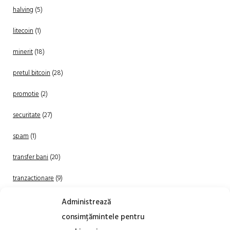
halving
(5)
litecoin
(1)
minerit
(18)
pretul bitcoin
(28)
promotie
(2)
securitate
(27)
spam
(1)
transfer bani
(20)
tranzactionare
(9)
Uncategorized
(20)
Administrează
consimțămintele pentru