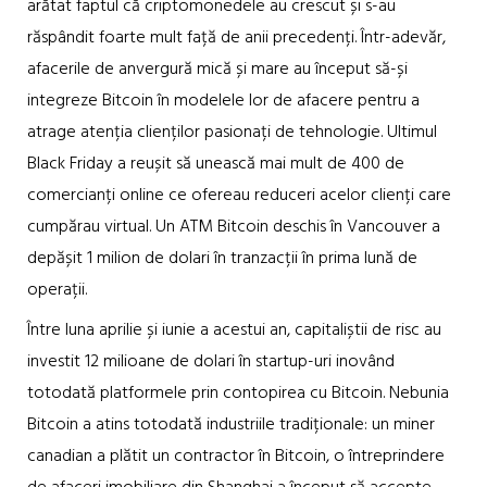
arătat faptul că criptomonedele au crescut și s-au
răspândit foarte mult față de anii precedenți. Într-adevăr,
afacerile de anvergură mică și mare au început să-și
integreze Bitcoin în modelele lor de afacere pentru a
atrage atenția clienților pasionați de tehnologie. Ultimul
Black Friday a reușit să unească mai mult de 400 de
comercianți online ce ofereau reduceri acelor clienți care
cumpărau virtual. Un ATM Bitcoin deschis în Vancouver a
depășit 1 milion de dolari în tranzacții în prima lună de
operații.
Între luna aprilie și iunie a acestui an, capitaliștii de risc au
investit 12 milioane de dolari în startup-uri inovând
totodată platformele prin contopirea cu Bitcoin. Nebunia
Bitcoin a atins totodată industriile tradiționale: un miner
canadian a plătit un contractor în Bitcoin, o întreprindere