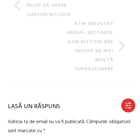
ÎNCEP SĂ OFERE
CURSURI BITCOIN
ATM INDUSTRY
GROUP: SECTORUL
ATM BITCOIN ARE
NEVOIE DE MAI
MULTĂ
SUPRAVEGHERE
LASĂ UN RĂSPUNS
Adresa ta de email nu va fi publicată.
Câmpurile obligatorii
sunt marcate cu
*