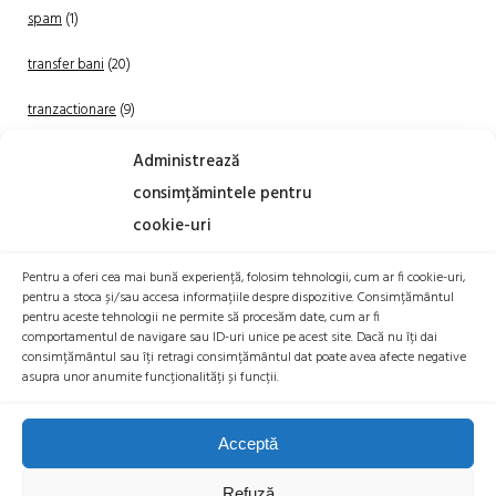
spam
(1)
transfer bani
(20)
tranzactionare
(9)
Uncategorized
(20)
Administrează
consimțămintele pentru
cookie-uri
Pentru a oferi cea mai bună experiență, folosim tehnologii, cum ar fi cookie-uri,
pentru a stoca și/sau accesa informațiile despre dispozitive. Consimțământul
pentru aceste tehnologii ne permite să procesăm date, cum ar fi
comportamentul de navigare sau ID-uri unice pe acest site. Dacă nu îți dai
TRANZACTIONEAZA
consimțământul sau îți retragi consimțământul dat poate avea afecte negative
asupra unor anumite funcționalități și funcții.
Acceptă
Refuză