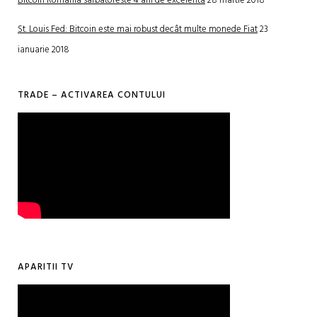
Bitcoin Romania sarbatoreste 4 ani de excelenta
28 martie 2018
St. Louis Fed: Bitcoin este mai robust decât multe monede Fiat
23
ianuarie 2018
TRADE – ACTIVAREA CONTULUI
APARITII TV