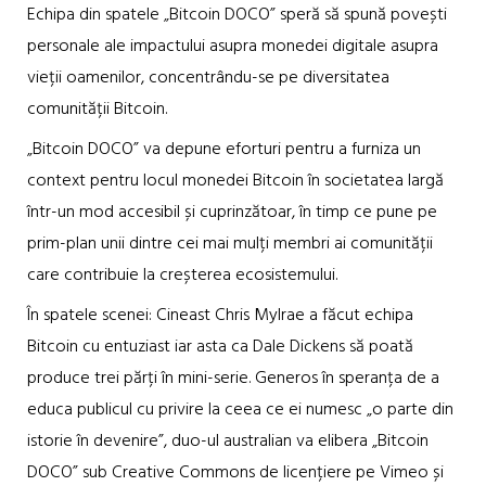
Echipa din spatele „Bitcoin DOCO” speră să spună povești
personale ale impactului asupra monedei digitale asupra
vieții oamenilor, concentrându-se pe diversitatea
comunității Bitcoin.
„Bitcoin DOCO” va depune eforturi pentru a furniza un
context pentru locul monedei Bitcoin în societatea largă
într-un mod accesibil și cuprinzătoar, în timp ce pune pe
prim-plan unii dintre cei mai mulți membri ai comunității
care contribuie la creșterea ecosistemului.
În spatele scenei: Cineast Chris Mylrae a făcut echipa
Bitcoin cu entuziast iar asta ca Dale Dickens să poată
produce trei părți în mini-serie. Generos în speranța de a
educa publicul cu privire la ceea ce ei numesc „o parte din
istorie în devenire”, duo-ul australian va elibera „Bitcoin
DOCO” sub Creative Commons de licențiere pe Vimeo și