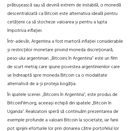
prăbușească sau să devină extrem de instabilă, o monedă
descentralizată ca Bitcoin este alternativa ideală pentru
cetățenii ca să stocheze valoarea și pentru a lupta
împotriva inflației.
Într-adevăr, Argentina a fost martoră inflației considerabile
și restricțiilor monetare privind moneda discreționară,
peso-ului argentinian. „Bitcoins în Argentina” este un film
de scurt metraj care spune povestea argentinienilor care
se îndreaptă spre moneda Bitcoin ca o modalitate
alternativă de a-și proteja bogăția.
În spatele scenei: „Bitcoins în Argentina”, este produs de
BitcoinFilm.org, aceeași echipă din spatele „Bitcoin în
Uganda”. Realizatorii speră să continuăm prezentarea de
exemple profunde a valoarii Bitcoin la societate, iar fanii
pot sprijini eforturile lor prin donarea către portofelul lor