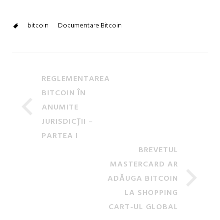
bitcoin
Documentare Bitcoin
REGLEMENTAREA
BITCOIN ÎN
ANUMITE
JURISDICȚII –
PARTEA I
BREVETUL
MASTERCARD AR
ADĂUGA BITCOIN
LA SHOPPING
CART-UL GLOBAL