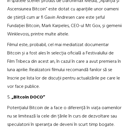
În spatele scenei: produs de Daronimax Media, „Apariția și
Ascensiunea Bitcoin” este dotat cu aparițiile unor oameni
de știință cum ar fi Gavin Andresen care este șeful
Fundației Bitcoin, Mark Karpeles, CEO-ul Mt Gox, și gemenii
Winklevoss, printre multe altele.
Filmul este, probabil, cel mai mediatizat documentar
Bitcoin și a fost ales în selecția oficială a Festivalullui de
Film Tribeca din acest an, în cazul în care a avut premiera în
luna aprilie. Realizatorii filmului recomandă fanilor să se
înscrie pe lista lor de discuții pentru actualizările pe care le
vor face publice.
5.
„Bitcoin DOCO”
Potențialul Bitcoin de a face o diferență în viața oamenilor
nu se limitează la cele din țările în curs de dezvoltare sau
speculatorii în speranța de deveni în scurt timp bogate.