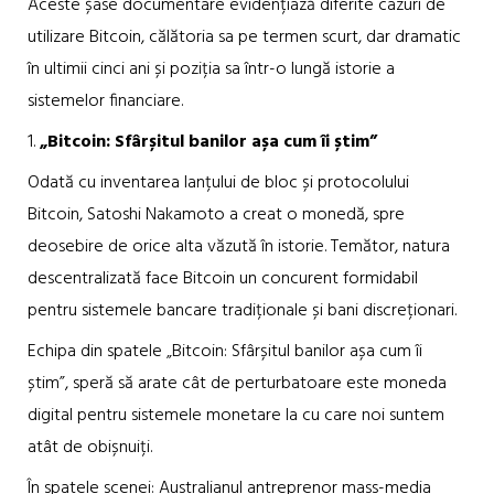
Aceste șase documentare evidențiază diferite cazuri de
utilizare Bitcoin, călătoria sa pe termen scurt, dar dramatic
în ultimii cinci ani și poziția sa într-o lungă istorie a
sistemelor financiare.
1.
„Bitcoin: Sfârșitul banilor așa cum îi știm”
Odată cu inventarea lanțului de bloc și protocolului
Bitcoin, Satoshi Nakamoto a creat o monedă, spre
deosebire de orice alta văzută în istorie. Temător, natura
descentralizată face Bitcoin un concurent formidabil
pentru sistemele bancare tradiționale și bani discreționari.
Echipa din spatele „Bitcoin: Sfârșitul banilor așa cum îi
știm”, speră să arate cât de perturbatoare este moneda
digital pentru sistemele monetare la cu care noi suntem
atât de obișnuiți.
În spatele scenei: Australianul antreprenor mass-media