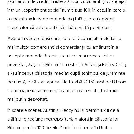
sau carduri de credit. În iulie 2013, un cuplu ambițios angajat
într-un „experiment social” numit ziua 100, în cazul în care s-
au bazat exclusiv pe moneda digitală și le-au dovedi
scepticilor că este posibil să aibă o viață pe Bitcoin.
Având în vedere pași care au fost făcuți în ultimele luni a
mai multor comercianți și comercianții cu amănunt în a
accepta moneda Bitcoin, lucrul cel mai remarcabil cu
privire la „Viața pe Bitcoin” nu este că Austin și Beccy Craig
și-au început călătoria imediat după schimbul de jurăminte
de nuntă, e că s-au apucat de treabă să trăiască pe Bitcoin
cu aproape un an în urmă, când ecosistemul a fost mult
mai puțin dezvoltat.
În spatele scenei: Austin și Beccy nu își permit luxul de a
trăi într-o regiune metropolitană majoră în călătoria lor
Bitcoin pentru 100 de zile. Cuplul cu bazele în Utah a