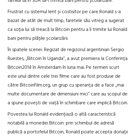
familia sa în SUA să-i trimită bani pentru școlarizare.
Frustrat cu sistemul lent și costisitor pe care Ronald s-a
bazat de atât de mult timp, faretele său vitreg a sugerat
ca soția lui să treacă la Bitcoin pentru a îi trimite lui Ronald
bani pentru plățile școlarizării.
În spatele scenei: Regizat de regizorul argentinian Sergio
Ruestes, „Bitcoin în Uganda”, a avut premiera la Conferința
Bitcoin2014 în Amsterdam în luna mai. Pe termen scurt
este unul dintre cele trei filme care au fost produse de
către BitcoinFilm.org, un grup cu speranța de a face „mai
multe documentare de dimensiuni mici” care au scopul de
a spune povești de viață în schimbare care implică Bitcoin.
Povestea lui Ronald evidențiază o altă caracteristică
notabilă a monedei Bitcoin: prin schimbul de adresă
publică a portofelul Bitcoin, Ronald poate accepta donații