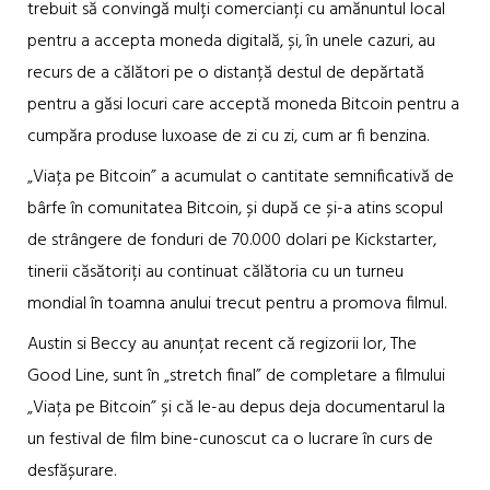
trebuit să convingă mulți comercianți cu amănuntul local
pentru a accepta moneda digitală, și, în unele cazuri, au
recurs de a călători pe o distanță destul de depărtată
pentru a găsi locuri care acceptă moneda Bitcoin pentru a
cumpăra produse luxoase de zi cu zi, cum ar fi benzina.
„Viața pe Bitcoin” a acumulat o cantitate semnificativă de
bârfe în comunitatea Bitcoin, și după ce și-a atins scopul
de strângere de fonduri de 70.000 dolari pe Kickstarter,
tinerii căsătoriți au continuat călătoria cu un turneu
mondial în toamna anului trecut pentru a promova filmul.
Austin si Beccy au anunțat recent că regizorii lor, The
Good Line, sunt în „stretch final” de completare a filmului
„Viața pe Bitcoin” și că le-au depus deja documentarul la
un festival de film bine-cunoscut ca o lucrare în curs de
desfășurare.